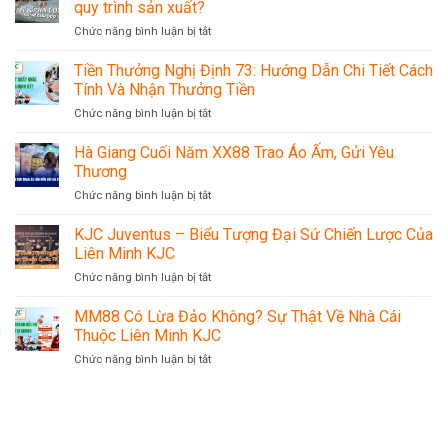
Tay
iPhone
quy trình sản xuất?
dùng
Thiện
giá
iPhone
Chức năng bình luận bị tắt
ở
Nguyện:
trung
cần
Vụ
Trao
bình
biết
120
Tiền Thưởng Nghị Định 73: Hướng Dẫn Chi Tiết Cách
Trung
800.000
tấn
Thu,
Tính Và Nhận Thưởng Tiền
đồng.
thịt
Gửi
Chức năng bình luận bị tắt
ở
lợn
Yêu
Tiền
bệnh:
Thương
Thưởng
Hà Giang Cuối Năm XX88 Trao Áo Ấm, Gửi Yêu
Halong
Nghị
Canfoco
Thương
Định
nói
Chức năng bình luận bị tắt
ở
73:
gì
Hà
Hướng
về
Giang
KJC Juventus – Biểu Tượng Đại Sứ Chiến Lược Của
Dẫn
quy
Cuối
Chi
Liên Minh KJC
trình
Năm
Tiết
sản
Chức năng bình luận bị tắt
ở
XX88
Cách
xuất?
KJC
Trao
Tính
Juventus
MM88 Có Lừa Đảo Không? Sự Thật Về Nhà Cái
Áo
Và
–
Ấm,
Thuộc Liên Minh KJC
Nhận
Biểu
Gửi
Thưởng
Chức năng bình luận bị tắt
ở
Tượng
Yêu
Tiền
MM88
Đại
Thương
Có
Sứ
Lừa
Chiến
Đảo
Lược
Không?
Của