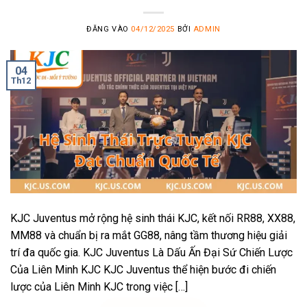
ĐĂNG VÀO
04/12/2025
BỞI
ADMIN
04
Th12
KJC Juventus mở rộng hệ sinh thái KJC, kết nối RR88, XX88,
MM88 và chuẩn bị ra mắt GG88, nâng tầm thương hiệu giải
trí đa quốc gia. KJC Juventus Là Dấu Ấn Đại Sứ Chiến Lược
Của Liên Minh KJC KJC Juventus thể hiện bước đi chiến
lược của Liên Minh KJC trong việc […]