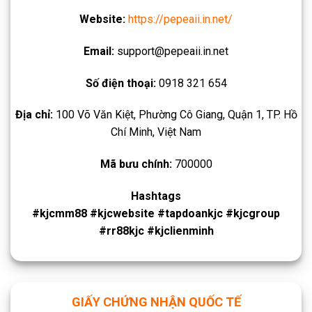
Website:
https://pepeaii.in.net/
Email:
support@pepeaii.in.net
Số điện thoại:
0918 321 654
Địa chỉ:
100 Võ Văn Kiệt, Phường Cô Giang, Quận 1, TP. Hồ
Chí Minh, Việt Nam
Mã bưu chính:
700000
Hashtags
#kjcmm88 #kjcwebsite #tapdoankjc #kjcgroup
#rr88kjc #kjclienminh
GIẤY CHỨNG NHẬN QUỐC TẾ