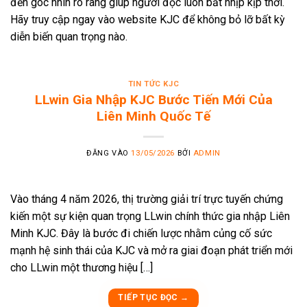
đến góc nhìn rõ ràng giúp người đọc luôn bắt nhịp kịp thời.
Hãy truy cập ngay vào website KJC để không bỏ lỡ bất kỳ
diễn biến quan trọng nào.
TIN TỨC KJC
LLwin Gia Nhập KJC Bước Tiến Mới Của
Liên Minh Quốc Tế
ĐĂNG VÀO
13/05/2026
BỞI
ADMIN
Vào tháng 4 năm 2026, thị trường giải trí trực tuyến chứng
kiến một sự kiện quan trọng LLwin chính thức gia nhập Liên
Minh KJC. Đây là bước đi chiến lược nhằm củng cố sức
mạnh hệ sinh thái của KJC và mở ra giai đoạn phát triển mới
cho LLwin một thương hiệu […]
TIẾP TỤC ĐỌC
→