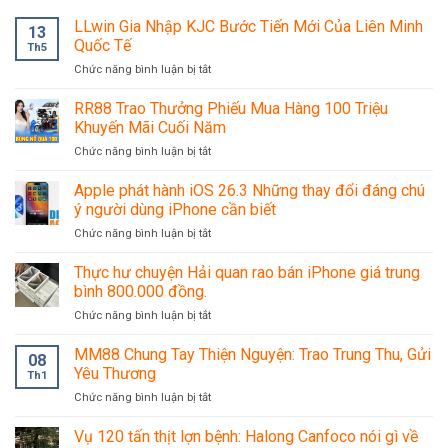
LLwin Gia Nhập KJC Bước Tiến Mới Của Liên Minh
13
Quốc Tế
Th5
Chức năng bình luận bị tắt
ở
LLwin
Gia
RR88 Trao Thưởng Phiếu Mua Hàng 100 Triệu
Nhập
Khuyến Mãi Cuối Năm
KJC
Chức năng bình luận bị tắt
ở
Bước
RR88
Tiến
Trao
Apple phát hành iOS 26.3 Những thay đổi đáng chú
Mới
Thưởng
Của
ý người dùng iPhone cần biết
Phiếu
Liên
Chức năng bình luận bị tắt
ở
Mua
Minh
Apple
Hàng
Quốc
phát
Thực hư chuyện Hải quan rao bán iPhone giá trung
100
Tế
hành
Triệu
bình 800.000 đồng.
iOS
Khuyến
Chức năng bình luận bị tắt
ở
26.3
Mãi
Thực
Những
Cuối
hư
MM88 Chung Tay Thiện Nguyện: Trao Trung Thu, Gửi
thay
Năm
08
chuyện
đổi
Yêu Thương
Th1
Hải
đáng
Chức năng bình luận bị tắt
ở
quan
chú
MM88
rao
ý
Chung
Vụ 120 tấn thịt lợn bệnh: Halong Canfoco nói gì về
bán
người