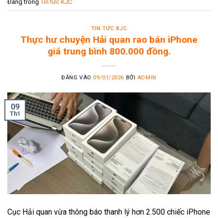
Đăng trong
Tin tức KJC
TIN TỨC KJC
Thực hư chuyện Hải quan rao bán iPhone
giá trung bình 800.000 đồng.
ĐĂNG VÀO
09/01/2026
BỞI
ADMIN
09
Th1
Cục Hải quan vừa thông báo thanh lý hơn 2.500 chiếc iPhone