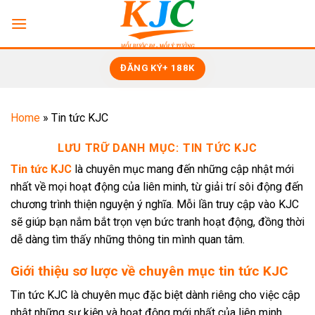
Bỏ
qua
nội
dung
ĐĂNG KÝ+ 188K
Home
»
Tin tức KJC
LƯU TRỮ DANH MỤC:
TIN TỨC KJC
Tin tức KJC
là chuyên mục mang đến những cập nhật mới
nhất về mọi hoạt động của liên minh, từ giải trí sôi động đến
chương trình thiện nguyện ý nghĩa. Mỗi lần truy cập vào KJC
sẽ giúp bạn nắm bắt trọn vẹn bức tranh hoạt động, đồng thời
dễ dàng tìm thấy những thông tin mình quan tâm.
Giới thiệu sơ lược về chuyên mục tin tức KJC
Tin tức KJC là chuyên mục đặc biệt dành riêng cho việc cập
nhật những sự kiện và hoạt động mới nhất của liên minh.