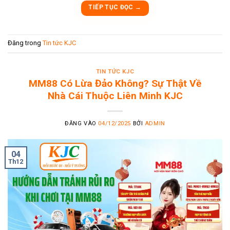
TIẾP TỤC ĐỌC
→
Đăng trong
Tin tức KJC
TIN TỨC KJC
MM88 Có Lừa Đảo Không? Sự Thật Về
Nhà Cái Thuộc Liên Minh KJC
ĐĂNG VÀO
04/12/2025
BỞI
ADMIN
04
Th12