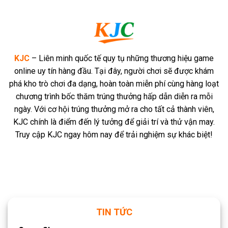
Sự
Liên
Thật
Minh
Về
KJC
Nhà
Cái
Thuộc
KJC
– Liên minh quốc tế quy tụ những thương hiệu game
Liên
Minh
online uy tín hàng đầu. Tại đây, người chơi sẽ được khám
KJC
phá kho trò chơi đa dạng, hoàn toàn miễn phí cùng hàng loạt
chương trình bốc thăm trúng thưởng hấp dẫn diễn ra mỗi
ngày. Với cơ hội trúng thưởng mở ra cho tất cả thành viên,
KJC chính là điểm đến lý tưởng để giải trí và thử vận may.
Truy cập KJC ngay hôm nay để trải nghiệm sự khác biệt!
TIN TỨC