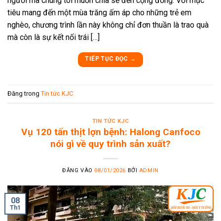
người mà chúng tôi muốn chia sẻ đến cộng đồng. Với mục
tiêu mang đến một mùa trăng ấm áp cho những trẻ em
nghèo, chương trình lần này không chỉ đơn thuần là trao quà
mà còn là sự kết nối trái […]
TIẾP TỤC ĐỌC
→
Đăng trong
Tin tức KJC
TIN TỨC KJC
Vụ 120 tấn thịt lợn bệnh: Halong Canfoco
nói gì về quy trình sản xuất?
ĐĂNG VÀO
08/01/2026
BỞI
ADMIN
08
Th1