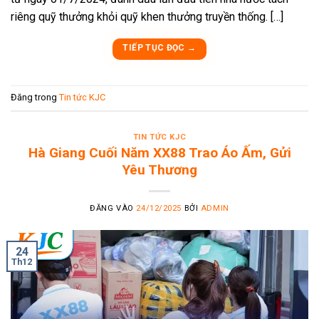
riêng quỹ thưởng khỏi quỹ khen thưởng truyền thống. […]
TIẾP TỤC ĐỌC
→
Đăng trong
Tin tức KJC
TIN TỨC KJC
Hà Giang Cuối Năm XX88 Trao Áo Ấm, Gửi
Yêu Thương
ĐĂNG VÀO
24/12/2025
BỞI
ADMIN
24
Th12